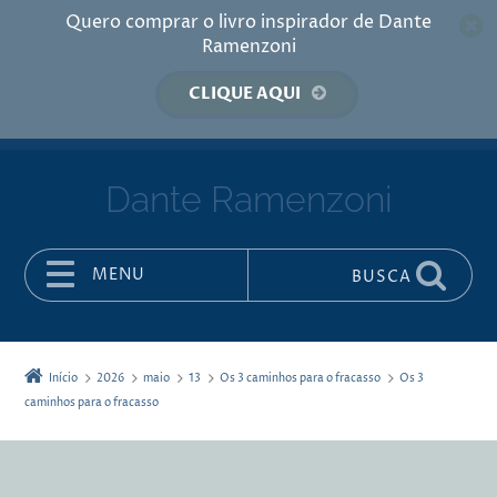
Quero comprar o livro inspirador de Dante
Ramenzoni
CLIQUE AQUI
Dante Ramenzoni
MENU
BUSCA
Pular para o conteúdo
Início
2026
maio
13
Os 3 caminhos para o fracasso
Os 3
caminhos para o fracasso