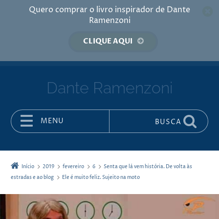
Quero comprar o livro inspirador de Dante
Ramenzoni
CLIQUE AQUI
Dante Ramenzoni
MENU
BUSCA
Pular para o conteúdo
Início
2019
fevereiro
6
Senta que lá vem história. De volta às
estradas e ao blog
Ele é muito feliz. Sujeito na moto