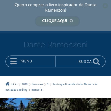
Quero comprar o livro inspirador de Dante
Ramenzoni
CLIQUE AQUI
Dante Ramenzoni
MENU
BUSCA
Pular para o conteúdo
Início
2019
fevereiro
6
Senta que lá vem história. De volta às
estradas e ao blog
manoel 8