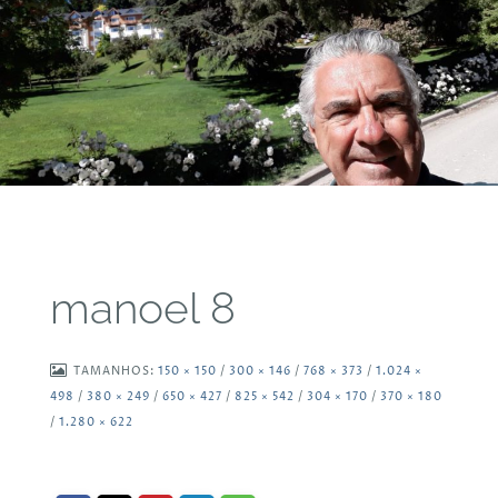
manoel 8
TAMANHOS:
150 × 150
/
300 × 146
/
768 × 373
/
1.024 ×
498
/
380 × 249
/
650 × 427
/
825 × 542
/
304 × 170
/
370 × 180
/
1.280 × 622