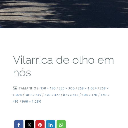
Vilarrica de olho em
nós
TAMANHOS:
150 × 150
/
225 × 300
/
768 × 1.024
/
768 ×
1.024
/
380 × 249
/
650 × 427
/
825 × 542
/
304 × 170
/
370 ×
493
/
960 × 1.280