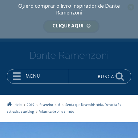
Quero comprar o livro inspirador de Dante
Ramenzoni
CLIQUE AQUI
Dante Ramenzoni
MENU
BUSCA
Pular para o conteúdo
Início
2019
fevereiro
6
Senta que lá vem história. De volta às
estradas e ao blog
Vilarrica de olho em nós