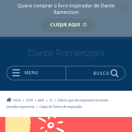
Quero comprar o livro inspirador de Dante
Ramenzoni
CLIQUE AQUI
Dante Ramenzoni
MENU
BUSCA
Pular para o conteúdo
Início
2019
abril
25
Líderes que me inspiraram na minha
jornada corporativa
Cópia de Fontes de Inspiração