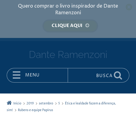
Quero comprar o livro inspirador de Dante
Ramenzoni
CLIQUE AQUI
Dante Ramenzoni
MENU
BUSCA
Pular para o conteúdo
Início
2019
setembro
5
Ética e lealdade fazem a diferença,
sim!
Rubens e equipe Papirus