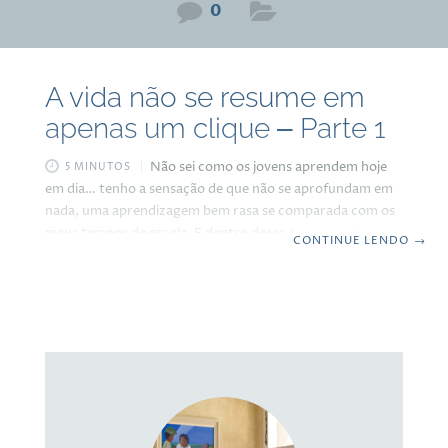
0
A vida não se resume em
apenas um clique – Parte 1
Não sei como os jovens aprendem hoje
5 MINUTOS
em dia… tenho a sensação de que não se aprofundam em
nada, uma aprendizagem bem rasa se comparada com os
meus tempos de escola. E dentro desse contexto de
CONTINUE LENDO
→
conhecimento moderno, percebo muitas vezes até uma
certa arrogância em algumas pessoas que pensam que vão
resolver qualquer dúvida, problema, deficiência ou
carência em apenas algumas tecladas na internet, o que
está longe de ser verdade. O padrão educacional seguido
nos últimos 30 anos pelas escolas