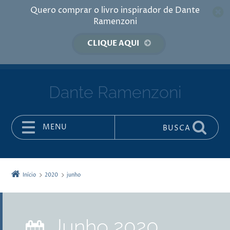
Quero comprar o livro inspirador de Dante
Ramenzoni
CLIQUE AQUI
Dante Ramenzoni
MENU
BUSCA
Pular para o conteúdo
Início
2020
junho
junho 2020