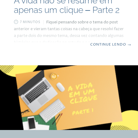
A vida não se resume em
apenas um clique – Parte 2
Fiquei pensando sobre o tema do post
7 MINUTOS
anterior e vieram tantas coisas na cabeça que resolvi fazer
a parte dois do mesmo tema, dessa vez contando algumas
histórias que a dedicação ao estudo e a aquisição de novos
CONTINUE LENDO
→
conhecimentos trouxeram para a minha vida. Vai que
possa servir de inspiração para a turma mais jovem que
gosta de resolver tudo com apenas um clique… Nos meus
tempos de escola, nos diversos cursos que fiz, nunca tinha
muita facilidade para conseguir as informações