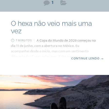
1
O hexa não veio mais uma
vez
A Copa do Mundo de 2026 começou no
7 MINUTOS
dia 11 de junho, com a abertura no México. Eu
acompanhei desde o início, mas com um sentimento
diferente das Copas anteriores. Sabe quando você assiste
CONTINUE LENDO
→
a um filme já sabendo o final? Pois é. O primeiro jogo do
Brasil foi contra o Marrocos, no dia 13 de junho. Empate
em 1 x 1. E eu não me emocionei em momento algum.
Zero. Nenhum arrepio, nenhum grito, nenhuma
esperança, foi como assistir a um