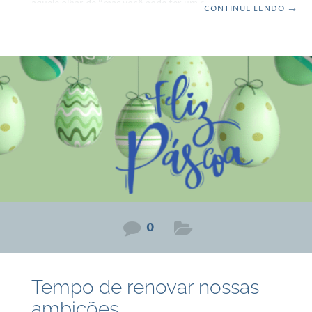
aquele olhar de “mas você pode ter um carro novo
CONTINUE LENDO
→
quando quiser“. E respondo sempre a mesma coisa: “por
quê? Se este aqui me leva de um lado para o outro sem
problemas, por que eu gastaria dinheiro com algo que não
preciso?“ Essa é a pergunta equivocada que a maioria faz.
A pergunta mais
0
Tempo de renovar nossas
ambições