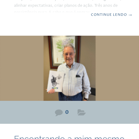
alinhar expectativas, criar planos de ação. Três anos de
persistência pura. E sabe o que é engraçado? Meus avós
CONTINUE LENDO
→
enfrentaram algo parecido. Eles tinham uma fábrica de
chapéus que virou obsoleta porque as pessoas pararam de
usar chapéu. Imagina só. Você investe tudo em chapéus e
aí a moda muda. A história muda. O mundo muda. Mas
eles não desistiram. Eles olharam para aquela fábrica vazia
e pensaram: “E
0