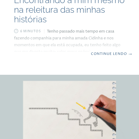
Encontrando a mim mesmo
na releitura das minhas
histórias
Tenho passado mais tempo em casa
6 MINUTOS
fazendo companhia para minha amada Cidinha e nos
momentos em que ela está ocupada, eu tenho feito algo
que me diverte muito: reler meus próprios escritos. Estou
CONTINUE LENDO
→
relendo desde as postagens do blog de 2018 até 2025,
como também minha autobiografia. Sabe aquele hábito
um pouco narcisista de você se reler e ficar surpreso com
o que você mesmo escreveu? Pois é. Tenho feito
exatamente isso. E descobri algo que me agradou
profundamente: meu modo de