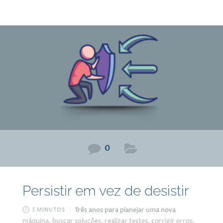
nem tudo está sob nosso controle. E sabe o que é
interessante? Quando uma árvore cai naturalmente, você
não recebe multa da prefeitura, recebe uma oportunidade
de arrumar outras maneiras de seguir com aquela árvore.
Porque antes desse
0
Persistir em vez de desistir
Três anos para planejar uma nova
5 MINUTOS
máquina, buscar soluções, realizar testes, corrigir erros,