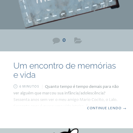
0
Um encontro de memórias
e vida
Quanto tempo é tempo demais para não
6 MINUTOS
ver alguém que marcou sua infância/adolescência?
Sessenta anos sem ver o meu amigo Mario Cocito, o Lalo.
Sessenta anos é quase uma vida inteira. É crescer, é
CONTINUE LENDO
→
trabalhar, é envelhecer, é se tornar quem você é hoje. E
mesmo assim, quando você ouve a voz dele ao telefone
depois de seis décadas, parece que o tempo não passou.
Vinte dias depois daquele telefonema que reabriu uma