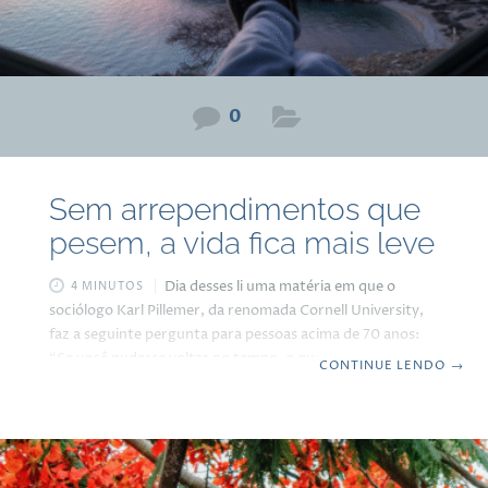
0
Sem arrependimentos que
pesem, a vida fica mais leve
Dia desses li uma matéria em que o
4 MINUTOS
sociólogo Karl Pillemer, da renomada Cornell University,
faz a seguinte pergunta para pessoas acima de 70 anos:
“Se você pudesse voltar no tempo, o que faria diferente?”
CONTINUE LENDO
→
Ele entrevistou mais de 1.500 americanos para o Legacy
Project, uma das maiores pesquisas sobre sabedoria de
vida já realizadas, e descobriu algo fascinante: as
respostas não apontam para trabalho, dinheiro ou
conquistas profissionais, mas sim para arrependimentos