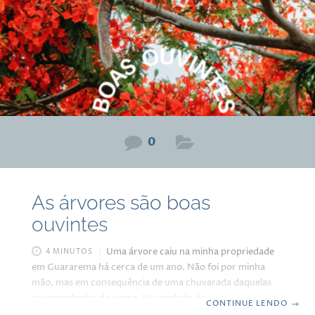
que poderiam ter sido evitados. O arrependimento que
mais
0
As árvores são boas
ouvintes
Uma árvore caiu na minha propriedade
4 MINUTOS
em Guararema há cerca de um ano. Não foi por minha
mão, mas em consequência de uma chuvarada daquelas
acompanhadas de vento. Na verdade, foi também obra do
CONTINUE LENDO
→
acaso, aquele que a natureza usa para nos lembrar que