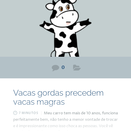
porta que estava trancada há 60 anos, eu estava
0
Vacas gordas precedem
vacas magras
Meu carro tem mais de 10 anos, funciona
7 MINUTOS
perfeitamente bem, não tenho a menor vontade de trocar
e é impressionante como isso choca as pessoas. Você vê