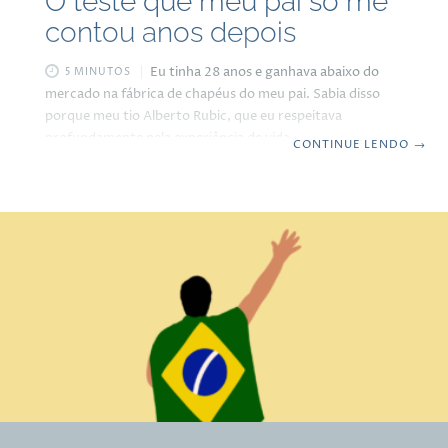
O teste que meu pai só me
contou anos depois
Eu tinha 28 anos e ganhava abaixo do
5 MINUTOS
mercado na fábrica de chapéus do meu pai. Sabia disso
porque meu tio Alberto Rubic, que eu respeitava
profundamente pela experiência de vida e era casado com
CONTINUE LENDO
→
tia Leonora, irmã mais velha da minha mãe, me disse:
“você precisa pedir um aumento; está ganhando menos
do que vale!” Fui ao meu pai, cheio de coragem e disse que
sabia quanto o mercado pagava e que a concorrência, no
caso a Prada, pagaria mais. Foi