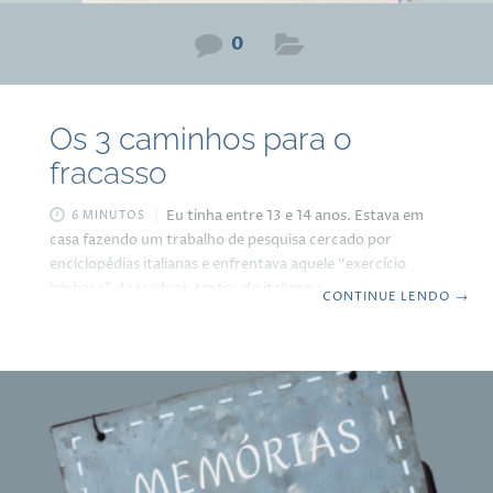
0
Os 3 caminhos para o
fracasso
Eu tinha entre 13 e 14 anos. Estava em
6 MINUTOS
casa fazendo um trabalho de pesquisa cercado por
enciclopédias italianas e enfrentava aquele “exercício
bárbaro” de traduzir textos do italiano para o português,
CONTINUE LENDO
→
palavra por palavra. Não era nada fácil, mas havia algo
mágico naquilo que eu não percebia na época: cada
palavra que procurava no dicionário, cada frase que
reescrevia, cada conceito que traduzia, tudo ficava em
minha mente. A dificuldade era a ferramenta, que dava
um baita trabalho, mas o esforço