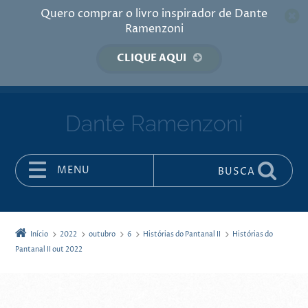
Quero comprar o livro inspirador de Dante
Ramenzoni
CLIQUE AQUI
Dante Ramenzoni
MENU
BUSCA
Pular para o conteúdo
Início
2022
outubro
6
Histórias do Pantanal II
Histórias do
Pantanal II out 2022