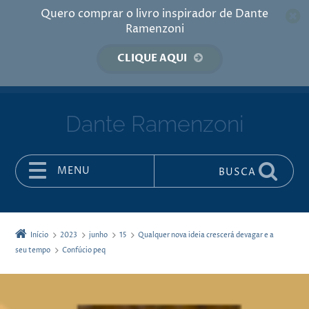
Quero comprar o livro inspirador de Dante
Ramenzoni
CLIQUE AQUI
Dante Ramenzoni
MENU
BUSCA
Pular para o conteúdo
Início
2023
junho
15
Qualquer nova ideia crescerá devagar e a
seu tempo
Confúcio peq