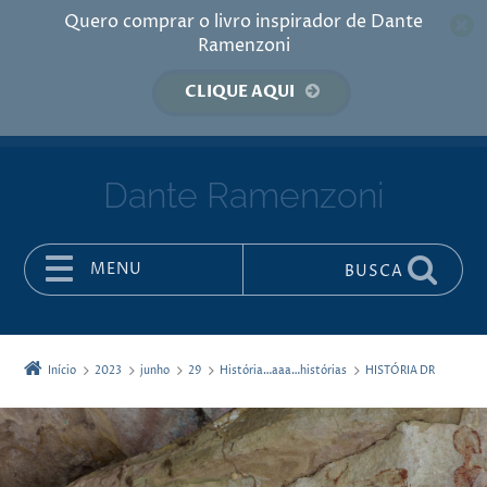
Quero comprar o livro inspirador de Dante
Ramenzoni
CLIQUE AQUI
Dante Ramenzoni
MENU
BUSCA
Pular para o conteúdo
Início
2023
junho
29
História…aaa…histórias
HISTÓRIA DR