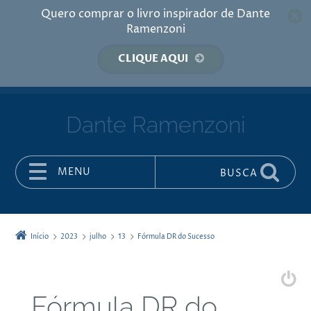
Quero comprar o livro inspirador de Dante
Ramenzoni
CLIQUE AQUI
Dante Ramenzoni
MENU
BUSCA
Pular para o conteúdo
Início
2023
julho
13
Fórmula DR do Sucesso
Fórmula DR do