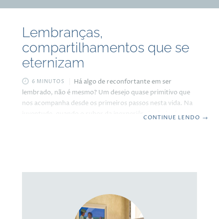
Lembranças,
compartilhamentos que se
eternizam
Há algo de reconfortante em ser
6 MINUTOS
lembrado, não é mesmo? Um desejo quase primitivo que
nos acompanha desde os primeiros passos nesta vida. Na
juventude, quando o rubor da inexperiência ainda tinge
CONTINUE LENDO
→
nossas faces, ansiamos por ser lembrados pela nossa
agilidade em absorver novos conhecimentos, por
conquistas que, embora grandiosas aos nossos olhos, são
tão efêmeras quanto bolhas de sabão. Queremos ser o
centro das atenções, o motivo dos aplausos, a cereja do
bolo. Essa necessidade de validação externa é um
combustível