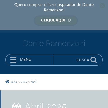
Quero comprar o livro inspirador de Dante
Ramenzoni
CLIQUE AQUI
Dante Ramenzoni
MENU
BUSCA
Pular para o conteúdo
Início
2025
abril
abril 2025