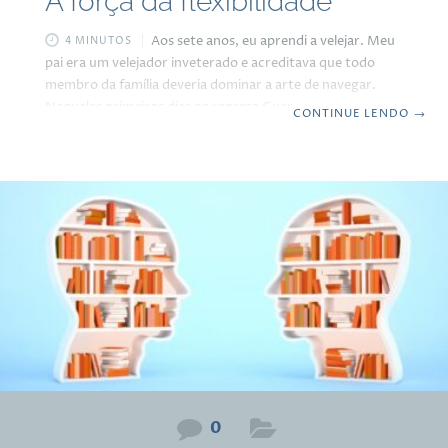
A força da flexibilidade
Aos sete anos, eu aprendi a velejar. Meu
4 MINUTOS
pai era um velejador inveterado e acreditava que todo
membro da família deveria dominar a arte de navegar.
Naqueles primeiros dias na represa Guarapiranga, eu
CONTINUE LENDO
→
tensionava cada músculo tentando manter o Pelicano na
rota que eu achava ser a correta. Tratava-se de um barco
nada pequeno para o meu tamanho, de uma vela e
pertencia à classe olímpica. “Seja forte!”, eu repetia para
mim mesmo, as mãos doloridas de tanto segurar as
escotas (as
0