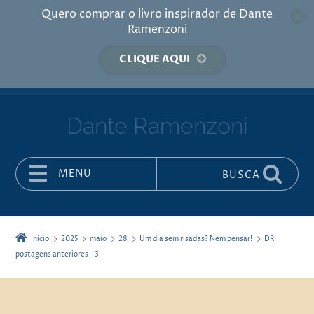
Quero comprar o livro inspirador de Dante
Ramenzoni
CLIQUE AQUI
Dante Ramenzoni
MENU
BUSCA
Pular para o conteúdo
Início
2025
maio
28
Um dia sem risadas? Nem pensar!
DR
postagens anteriores – 3