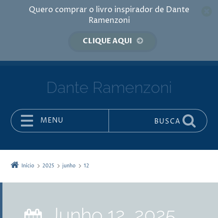
Quero comprar o livro inspirador de Dante
Ramenzoni
CLIQUE AQUI
Dante Ramenzoni
MENU
BUSCA
Pular para o conteúdo
Início
2025
junho
12
junho 12, 2025