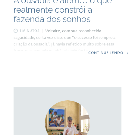
A ousadia e além… o que
realmente constrói a
fazenda dos sonhos
Voltaire, com sua reconhecida
5 MINUTOS
sagacidade, certa vez disse que “o sucesso foi sempre a
criação da ousadia”. Já havia refletido muito sobre essa
frase, mas naquela manhã, ela veio forte na minha cabeça
CONTINUE LENDO
→
enquanto me preparava para um dos dias mais
significativos da minha vida, aquele em que finalmente
colocaria em prática um sonho longamente acalentado: a
compra de uma fazenda para criar gado. Olhei pela janela
e vi o céu limpo, como se o universo estivesse me dando
um sinal. Não