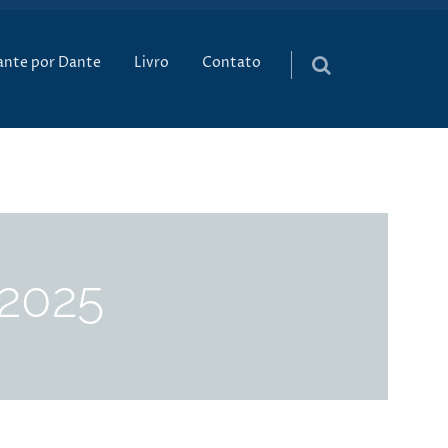
údo
ante por Dante
Livro
Contato
 2025