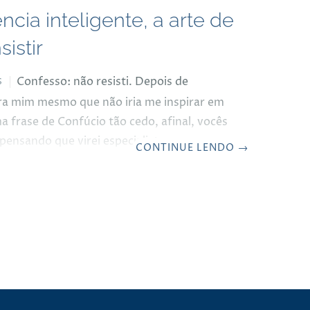
ncia inteligente, a arte de
sistir
Confesso: não resisti. Depois de
S
a mim mesmo que não iria me inspirar em
 frase de Confúcio tão cedo, afinal, vocês
pensando que virei especialista em
CONTINUE LENDO
→
inesa aos 86 anos, me deparei com uma
simplesmente não consegui ignorar. É
 tentação de comer mais uma porção da
pois de já ter exagerado no almoço. Você
 deveria, mas… lá vamos nós! A frase em
triunfador não é apenas