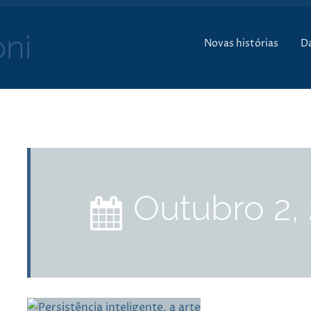
Pular para o conte
ni
Novas histórias
D
outubro 2,