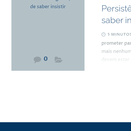
Persistê
saber in
5 MINUTO
prometer par
mais nenhuma
0
devem estar 
filosofia ch
citação que 
como aquela
sobremesa de
sabe que não
questão? “O 