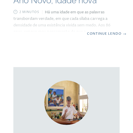
Ano Novo, idade nova
Há uma idade em que as palavras
2 MINUTOS
transbordam verdade, em que cada sílaba carrega a
densidade de uma existência vivida sem medo. Aos 86
anos, renovo meu pensamento de que a vida não se mede
CONTINUE LENDO
→
por calendários, mas pela profundidade das coragens que
cultivamos. Renascer não é simplesmente trocar de idade.
É um ato de recriação, de renovação do compromisso
consigo mesmo. Não se trata de contar os anos, mas de
dar sentido a cada momento vivido. Mudei de idade, mas
minha