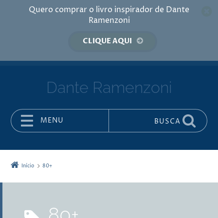
Quero comprar o livro inspirador de Dante
Ramenzoni
CLIQUE AQUI
Dante Ramenzoni
MENU
BUSCA
Pular para o conteúdo
Início
80+
80+