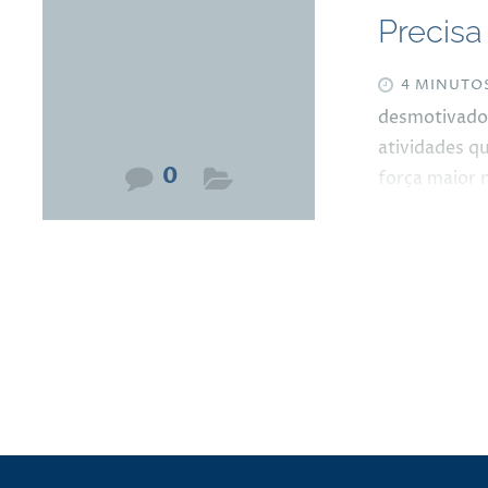
Precisa
4 MINUTO
desmotivados
atividades q
0
força maior 
agora, que t
gostamos, de
que mesmo se
pilates ou a
precisamos d
que seja em 