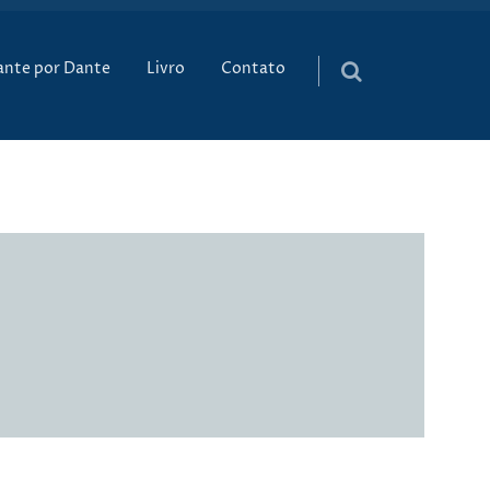
údo
ante por Dante
Livro
Contato