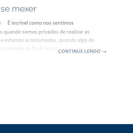
 se mexer
É incrível como nos sentimos
S
 quando somos privados de realizar as
ue estamos acostumados, quando algo de
nos impede de fazê-las, como por exemplo
CONTINUE LENDO
→
emos que ficar sem fazer muitas coisas que
ssa vez para escapar do vírus Ômicron. Só
m ir à academia, ao clube, ao estúdio de
o parque para fazer uma caminhada,
ar um jeito de nos exercitarmos, mesmo
casa. Eu e meus irmãos