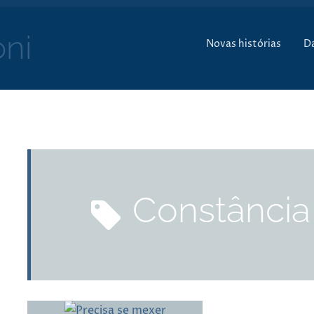
Pular para o conte
ni
Novas histórias
D
constância