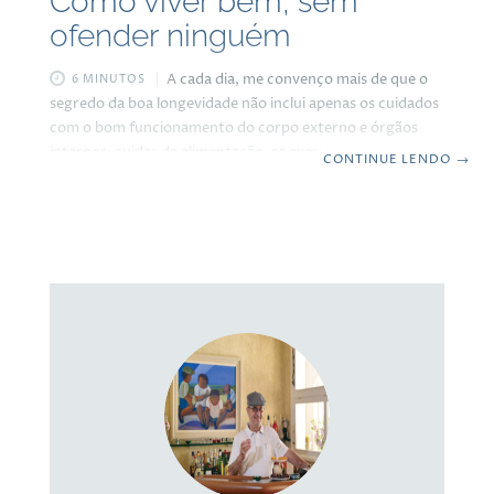
Como viver bem, sem
ofender ninguém
A cada dia, me convenço mais de que o
6 MINUTOS
segredo da boa longevidade não inclui apenas os cuidados
com o bom funcionamento do corpo externo e órgãos
internos; cuidar da alimentação, se exercitar e ficar
CONTINUE LENDO
→
atento à reposição vitamínica. Ok! Essas são coisas vitais.
Mas o que rege a nossa vida são as nossas atitudes. Cuidar
das atitudes. Da nossa forma de agir conosco e com os
outros. Entendo isso como sendo uma das coisas mais
difíceis da vida, mas que uma