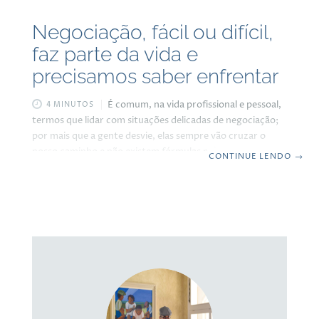
Negociação, fácil ou difícil,
faz parte da vida e
precisamos saber enfrentar
É comum, na vida profissional e pessoal,
4 MINUTOS
termos que lidar com situações delicadas de negociação;
por mais que a gente desvie, elas sempre vão cruzar o
nosso caminho e não existem fórmulas mágicas para que
CONTINUE LENDO
→
uma negociação seja bem-sucedida, cada caso requer
estratégias pensadas e desenhadas para atender a
situação que estiver em jogo. Às vezes precisamos dar
tempo e espaço para que a outra parte envolvida possa
pensar com mais calma até decidir se sim ou não. Outras
vezes precisamos demonstrar