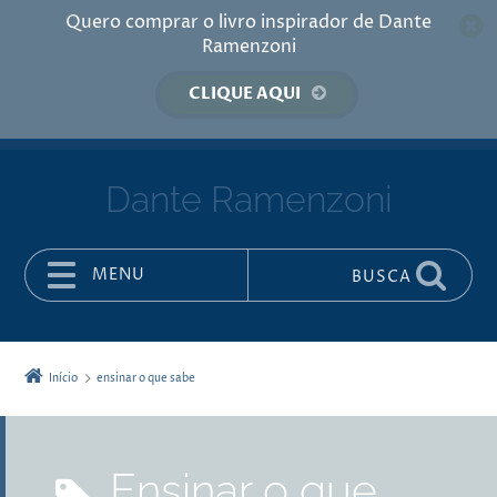
Quero comprar o livro inspirador de Dante
Ramenzoni
CLIQUE AQUI
Dante Ramenzoni
MENU
BUSCA
Pular para o conteúdo
Início
ensinar o que sabe
ensinar o que