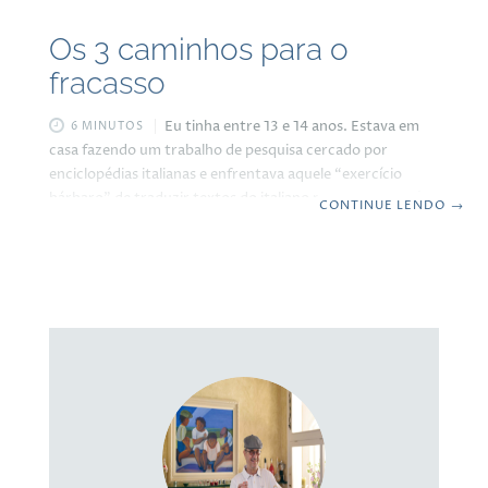
Os 3 caminhos para o
fracasso
Eu tinha entre 13 e 14 anos. Estava em
6 MINUTOS
casa fazendo um trabalho de pesquisa cercado por
enciclopédias italianas e enfrentava aquele “exercício
bárbaro” de traduzir textos do italiano para o português,
CONTINUE LENDO
→
palavra por palavra. Não era nada fácil, mas havia algo
mágico naquilo que eu não percebia na época: cada
palavra que procurava no dicionário, cada frase que
reescrevia, cada conceito que traduzia, tudo ficava em
minha mente. A dificuldade era a ferramenta, que dava
um baita trabalho, mas o esforço