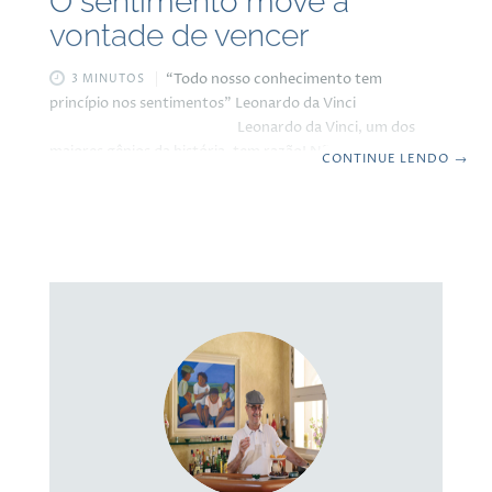
O sentimento move a
vontade de vencer
“Todo nosso conhecimento tem
3 MINUTOS
princípio nos sentimentos” Leonardo da Vinci
Leonardo da Vinci, um dos
maiores gênios da história, tem razão! Não começamos
CONTINUE LENDO
→
nada na vida se não tivermos sentimento e, se tentarmos,
grandes chances de não obtermos sucesso. Essa
afirmação pode parecer um tanto surpreendente, mas na
verdade faz todo o sentido. Afinal, tudo o que
aprendemos, seja na escola, no dia a dia da vida ou em
qualquer outra fonte, é processado por nossas emoções
antes de se