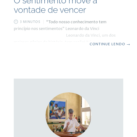
O sentimento move a
vontade de vencer
“Todo nosso conhecimento tem
3 MINUTOS
princípio nos sentimentos” Leonardo da Vinci
Leonardo da Vinci, um dos
maiores gênios da história, tem razão! Não começamos
CONTINUE LENDO
→
nada na vida se não tivermos sentimento e, se tentarmos,
grandes chances de não obtermos sucesso. Essa
afirmação pode parecer um tanto surpreendente, mas na
verdade faz todo o sentido. Afinal, tudo o que
aprendemos, seja na escola, no dia a dia da vida ou em
qualquer outra fonte, é processado por nossas emoções
antes de se