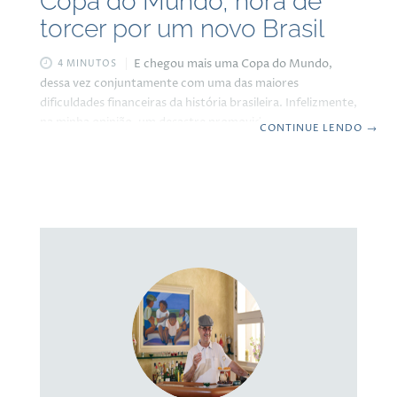
Copa do Mundo, hora de
torcer por um novo Brasil
E chegou mais uma Copa do Mundo,
4 MINUTOS
dessa vez conjuntamente com uma das maiores
dificuldades financeiras da história brasileira. Infelizmente,
na minha opinião, um desastre promovido pelo PT, coisa
CONTINUE LENDO
→
que eu torci muito para que fosse diferente. Um passe
errado que começou em 2007, quando Lula e sua trupe
investiram tudo o que podiam e não podiam para obter a
aprovação da FIFA para o Brasil sediar a Copa de 2014,
onde desperdiçaram o dinheiro da nação para fazer uma
jogada que