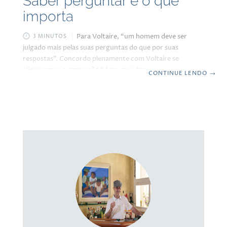
Saber perguntar é o que
importa
Para Voltaire, “um homem deve ser
3 MINUTOS
julgado mais pelas suas perguntas do que por suas
respostas”. Concordo plenamente com Voltaire se
eliminarmos a expressão “deve ser julgado” por que não
CONTINUE LENDO
→
acho bacana julgar ninguém, antecipadamente ou
tardiamente, simplesmente porque cada pessoa vê o
mundo a partir de seu ângulo e podemos mudar de
opinião sobre qualquer pessoa, a qualquer momento. No
mais, penso que fazer as perguntas certas é uma parte
fundamental de qualquer processo investigativo de cunho
pessoal ou profissional. Ao