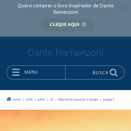
Quero comprar o livro inspirador de Dante
Ramenzoni
CLIQUE AQUI
Dante Ramenzoni
MENU
BUSCA
Pular para o conteúdo
Início
2018
julho
26
Não tente encurtar o tempo
tempo 1