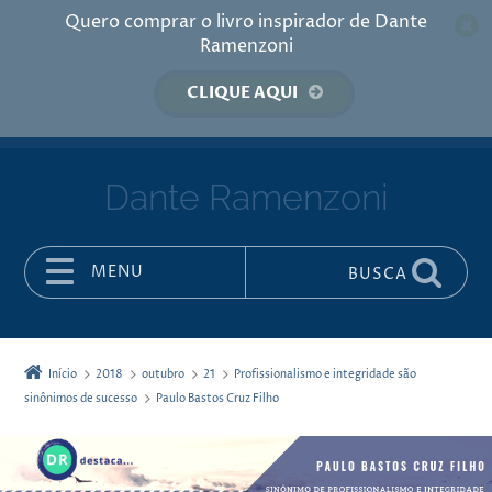
Quero comprar o livro inspirador de Dante
Ramenzoni
CLIQUE AQUI
Dante Ramenzoni
MENU
BUSCA
Pular para o conteúdo
Início
2018
outubro
21
Profissionalismo e integridade são
sinônimos de sucesso
Paulo Bastos Cruz Filho