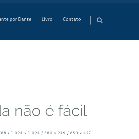
údo
ante por Dante
Livro
Contato
não é fácil
768
/
1.024 × 1.024
/
380 × 249
/
650 × 427