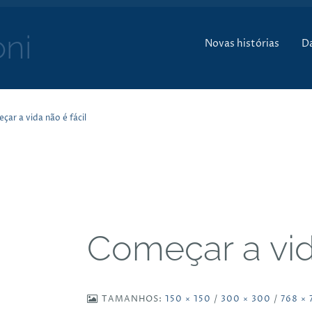
Pular para o conte
ni
Novas histórias
D
̧ar a vida não é fácil
Começar a vida 
TAMANHOS:
150 × 150
/
300 × 300
/
768 × 