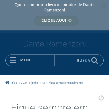
Quero comprar o livro inspirador de Dante
Ramenzoni
CLIQUE AQUI
Dante Ramenzoni
MENU
BUSCA
Pular para o conteúdo
Início
2024
junho
12
Fique sempre em movimento
Fique sempre em