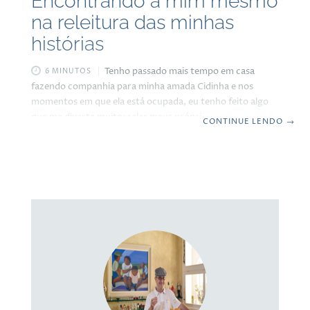
Encontrando a mim mesmo
na releitura das minhas
histórias
Tenho passado mais tempo em casa
6 MINUTOS
fazendo companhia para minha amada Cidinha e nos
momentos em que ela está ocupada, eu tenho feito algo
que me diverte muito: reler meus próprios escritos. Estou
CONTINUE LENDO
→
relendo desde as postagens do blog de 2018 até 2025,
como também minha autobiografia. Sabe aquele hábito
um pouco narcisista de você se reler e ficar surpreso com
o que você mesmo escreveu? Pois é. Tenho feito
exatamente isso. E descobri algo que me agradou
profundamente: meu modo de