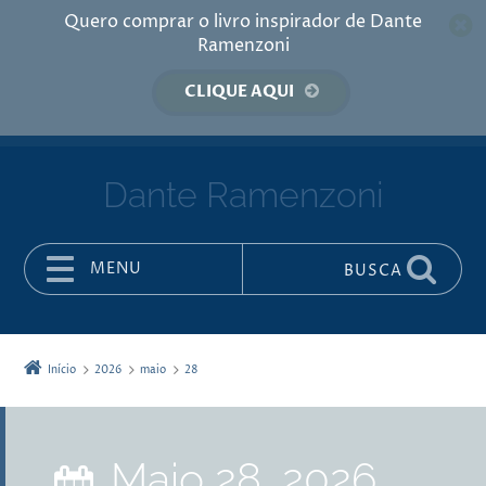
Quero comprar o livro inspirador de Dante
Ramenzoni
CLIQUE AQUI
Dante Ramenzoni
MENU
BUSCA
Pular para o conteúdo
Início
2026
maio
28
maio 28, 2026