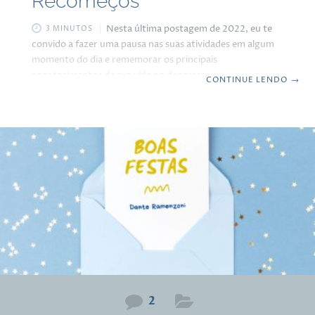
Recomeços
Nesta última postagem de 2022, eu te
3 MINUTOS
convido a fazer uma pausa nas suas atividades em algum
momento do dia e rememorar os principais
acontecimentos da sua vida no decorrer desse ano. Ative
CONTINUE LENDO
→
a sua memória para repassar as cenas de maior destaque,
entender os principais fatos e acontecimentos. Pense nas
transformações que aconteceram na sua história e no que
vai precisar reinventar ou recomeçar. Para fazer essa
autorreflexão só existe um jeito: buscar a essência das
suas atitudes, agradecer por tudo
2