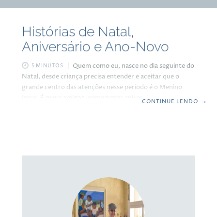
Histórias de Natal,
Aniversário e Ano-Novo
Quem como eu, nasce no dia seguinte do
5 MINUTOS
Natal, desde criança precisa entender e aceitar que o
grande centro das atenções nesse período é o Menino
Jesus. É meus amigos, comemorar aniversário quando as
CONTINUE LENDO
→
pessoas estão voltadas para uma das festividades mais
aguardadas do ano tem as suas particularidades, mas nem
por isso deixa de ter seu charme, mas só vamos
percebendo isso com o avançar da idade. Preciso
confessar que nos meus primeiros anos de vida, não curtia
muito o Natal