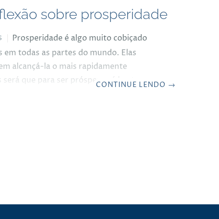
lexão sobre prosperidade
Prosperidade é algo muito cobiçado
S
s em todas as partes do mundo. Elas
m alcançá-la o mais rapidamente
s será que para ser próspero só basta
CONTINUE LENDO
→
heiro? Bom, eu começo dizendo que para
ue significa prosperidade, uma pessoa
 muitos anos, precisa percorrer alguns
de histórias. Não é algo que se alcança com
ensamento, mentalizando “eu desejo a
, vem prosperidade…” É preciso primeiro
ue é importante na vida.