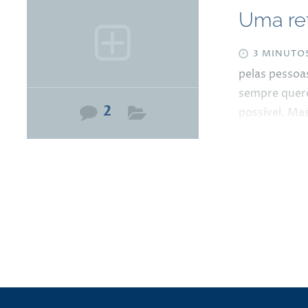
Uma ref
3 MINUTO
pelas pessoa
sempre quere
2
possível. Ma
acumular din
entender o q
precisa viver
quilômetros 
a força do p
prosperidade
entender o q