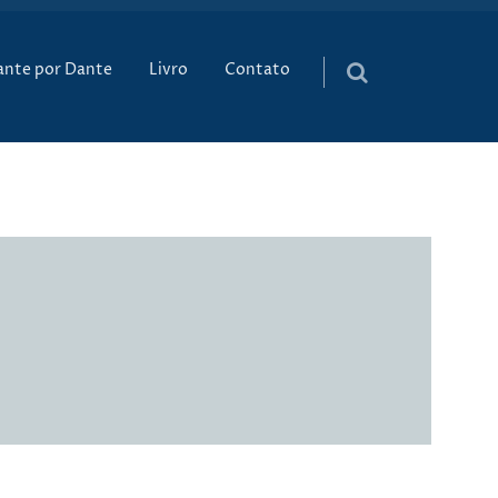
údo
ante por Dante
Livro
Contato