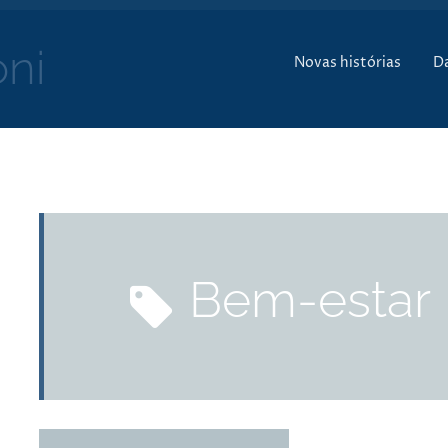
Pular para o conte
ni
Novas histórias
D
bem-estar