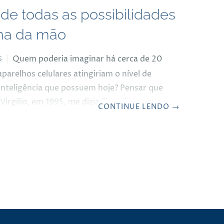
 de todas as possibilidades
ma da mão
Quem poderia imaginar há cerca de 20
S
parelhos celulares atingiriam o nível de
 inteligência que possuem hoje? Pensar que
irgilio, em 1995, me dizia “imagina, eu
CONTINUE LENDO
→
mprar um telefone celular, não vejo a
ade nisso, tem tantos orelhões espalhados
, no que eu respondi: “olha que você vai
gua, vai precisar de um celular, sim!” E de
mãe faleceu tempos depois e ele não
ito