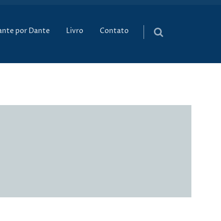
údo
ante por Dante
Livro
Contato