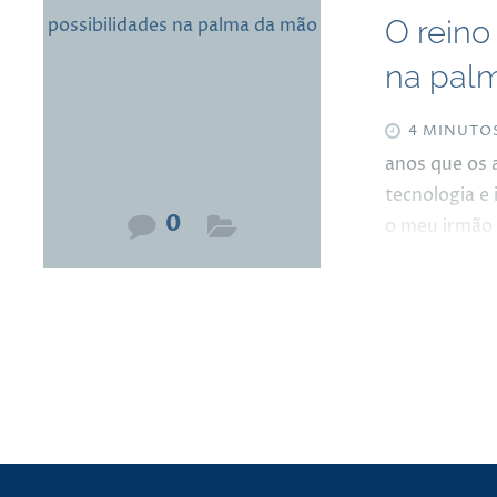
O reino
na pal
4 MINUTO
anos que os a
tecnologia e
0
o meu irmão V
nunca vou co
menor utilid
pela cidade…”
pagar tua lín
fato, nossa 
demorou mu