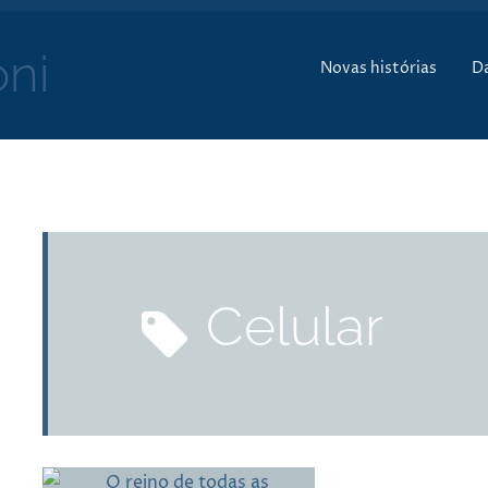
Pular para o conte
ni
Novas histórias
D
Celular