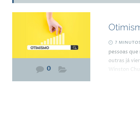
Otimism
7 MINUTO
pessoas que 
outras já vi
0
Winston Chur
guerras e rec
dificuldade 
oportunidade
meus 86 ano
fui, posso at
Considero-m
com arrogân