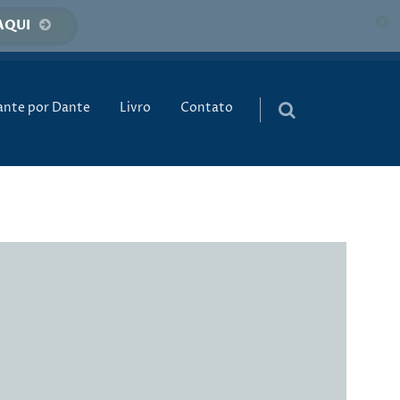
AQUI
údo
ante por Dante
Livro
Contato