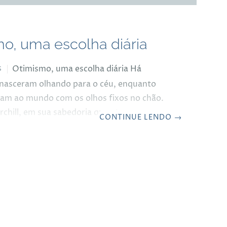
o, uma escolha diária
Otimismo, uma escolha diária Há
S
nasceram olhando para o céu, enquanto
eram ao mundo com os olhos fixos no chão.
chill, em sua sabedoria que atravessou
CONTINUE LENDO
→
onstruções, dizia que “o pessimista vê
em cada oportunidade, o otimista vê
 em cada dificuldade”. E eu, que carrego
s com a mesma empolgação da criança que
estar a veracidade dessas palavras.
e um mestre em otimismo. Não digo isso
cia, mas