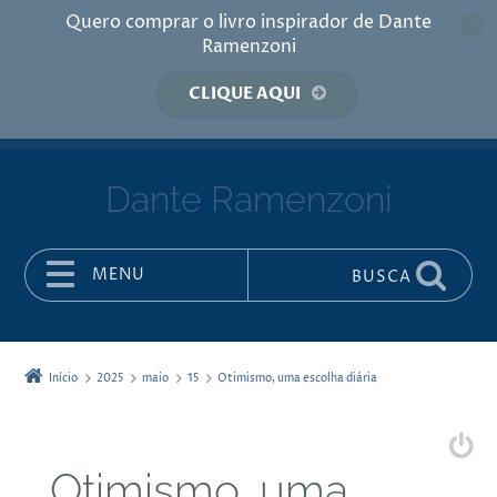
Quero comprar o livro inspirador de Dante
Ramenzoni
CLIQUE AQUI
Dante Ramenzoni
MENU
BUSCA
Pular para o conteúdo
Início
2025
maio
15
Otimismo, uma escolha diária
Otimismo, uma