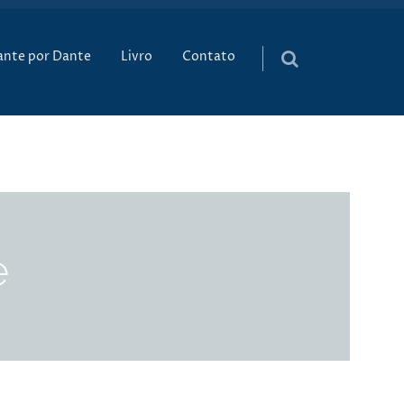
údo
ante por Dante
Livro
Contato
e