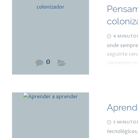
Pensam
coloniz
4 MINUTO
onde sempre 
seguinte cen
0
convencer ou
marca de óle
e que o rapa
“porcaria” q
dez minutos,
Aprend
sobre viscos
motociclista
desconfortáv
5 MINUTO
tecnológicos