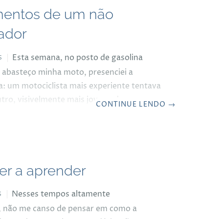
entos de um não
ador
Esta semana, no posto de gasolina
S
abasteço minha moto, presenciei a
a: um motociclista mais experiente tentava
tro, visivelmente mais jovem, de que a
CONTINUE LENDO
→
o que ele usava era “a única que prestava”
z “estava queimando o motor” com aquela
ue havia escolhido. A conversa durou uns
 com argumentos cada vez mais enfáticos
er a aprender
idade, proteção e desempenho. O jovem
 apenas balançava a cabeça, claramente
Nesses tempos altamente
el, segurando firme sua
S
, não me canso de pensar em como a