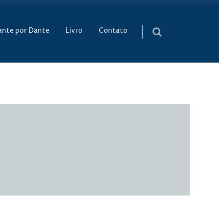
údo
ante por Dante
Livro
Contato