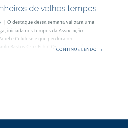
heiros de velhos tempos
O destaque dessa semana vai para uma
S
ga, iniciada nos tempos da Associação
Papel e Celulose e que perdura na
Paulo Bastos Cruz Filho! Quando o conheci,
CONTINUE LENDO
→
s anos 80, ele já havia se divorciado da
osa, trabalhava na Ripasa e ficamos amigos
 Sua inteligência e percepção apuradas,
ra nos trâmites de natureza política e
 para transitar em diferentes nichos do
eleiro me chamaram a atenção e nos