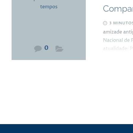
Compan
3 MINUTO
amizade anti
Nacional de 
0
atualidade: 
pelos idos do
primeira esp
logo de cara.
jogo de cintu
desenvoltura
universo pap