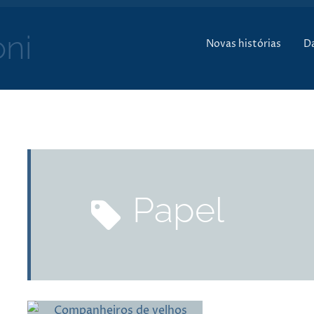
Pular para o conte
ni
Novas histórias
D
papel