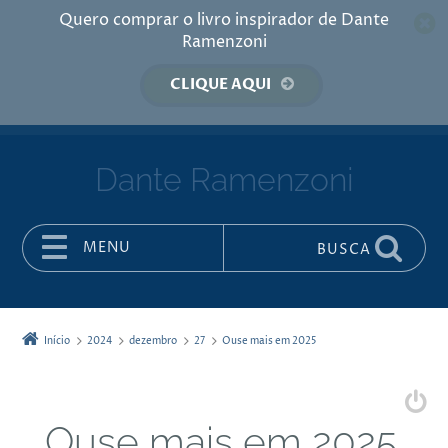
Quero comprar o livro inspirador de Dante
Ramenzoni
CLIQUE AQUI
Dante Ramenzoni
MENU
BUSCA
Pular para o conteúdo
Início
2024
dezembro
27
Ouse mais em 2025
Ouse mais em 2025