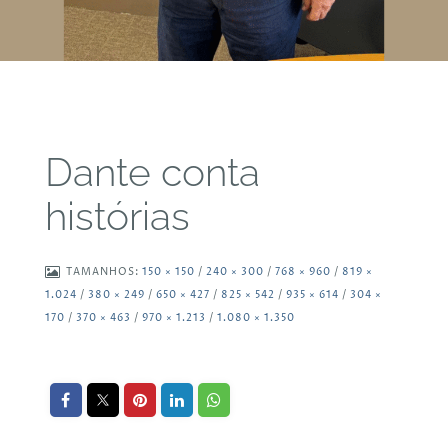
Dante conta
histórias
TAMANHOS:
150 × 150
/
240 × 300
/
768 × 960
/
819 ×
1.024
/
380 × 249
/
650 × 427
/
825 × 542
/
935 × 614
/
304 ×
170
/
370 × 463
/
970 × 1.213
/
1.080 × 1.350