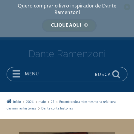
Quero comprar o livro inspirador de Dante
Ramenzoni
CLIQUE AQUI
Dante Ramenzoni
MENU
BUSCA
Pular para o conteúdo
Início
2026
maio
27
Encontrando a mim mesmo na releitura
das minhas histórias
Dante conta histórias