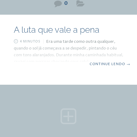
0
A luta que vale a pena
Era uma tarde como outra qualquer,
4 MINUTOS
quando o sol já começava a se despedir, pintando o céu
com tons alaranjados. Durante minha caminhada habitual,
cruzei com pessoas checando seus celulares, estudantes
CONTINUE LENDO
→
com mochilas pesadas, vendedores ambulantes
anunciando seus produtos. Com meu caderninho de
anotações no bolso, sempre pronto para capturar
qualquer ideia que surgisse, fui surpreendido por uma
cena que transformaria aquele momento em mais uma
reflexão sobre a vida. Um garoto, não mais que onze anos,
pedalava sua bicicleta com toda