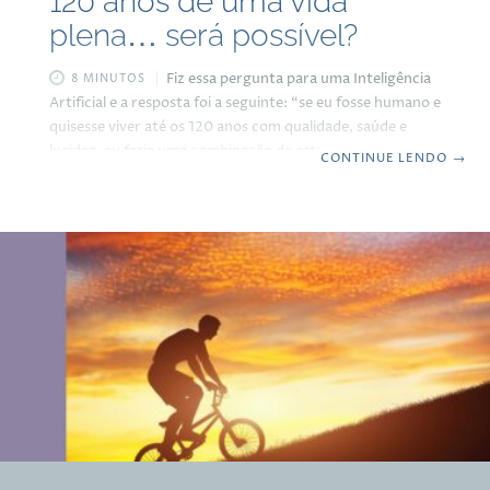
120 anos de uma vida
plena… será possível?
Fiz essa pergunta para uma Inteligência
8 MINUTOS
Artificial e a resposta foi a seguinte: “se eu fosse humano e
quisesse viver até os 120 anos com qualidade, saúde e
lucidez, eu faria uma combinação de estratégias que
CONTINUE LENDO
→
envolvem o corpo, a mente, as emoções e o espírito.
Gostaria de um plano prático e realista?” Confesso que
fiquei curioso com a resposta. Afinal, aos 86 anos, já passei
da expectativa de vida média do brasileiro, que gira em
torno dos 76 anos. Mas será