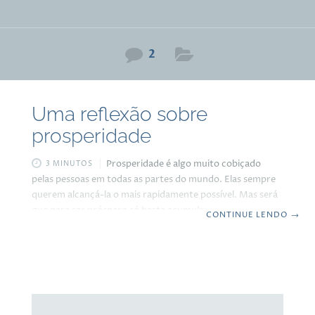
2
Uma reflexão sobre
prosperidade
Prosperidade é algo muito cobiçado
3 MINUTOS
pelas pessoas em todas as partes do mundo. Elas sempre
querem alcançá-la o mais rapidamente possível. Mas será
que para ser próspero só basta acumular dinheiro? Bom,
CONTINUE LENDO
→
eu começo dizendo que para entender o que significa
prosperidade, uma pessoa precisa viver muitos anos,
precisa percorrer alguns quilômetros de histórias. Não é
algo que se alcança com a força do pensamento,
mentalizando “eu desejo a prosperidade, vem
prosperidade…” É preciso primeiro entender o que é