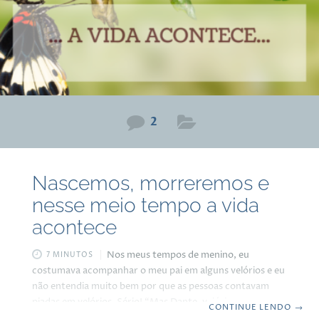
2
Nascemos, morreremos e
nesse meio tempo a vida
acontece
Nos meus tempos de menino, eu
7 MINUTOS
costumava acompanhar o meu pai em alguns velórios e eu
não entendia muito bem por que as pessoas contavam
piadas em velórios. Sério! “Mas Dante, velório, enterro
CONTINUE LENDO
→
não é programa de menino…” Por que, não? Morte faz