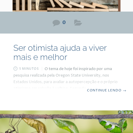
0
Ser otimista ajuda a viver
mais e melhor
O tema de hoje foi inspirado por uma
5 MINUTOS
pesquisa realizada pela Oregon State University, nos
Estados Unidos, para avaliar a autopercepção e o próprio
otimismo em relação à velhice. Segundo a pesquisa, as
CONTINUE LENDO
→
pessoas começam a se preocupar desde muito cedo como
será a vida quando envelhecerem. E quanto mais o tempo
passa, os questionamentos só aumentam: como estarei
daqui a alguns anos, terei amigos, serei saudável, ativo,
rabugento, solitário, dependente dos outros para
atividades do dia a dia, será que as