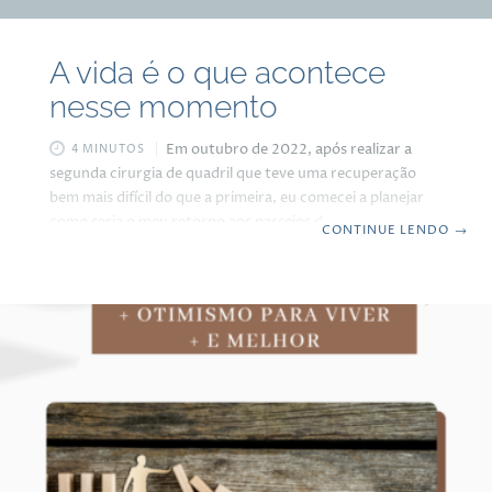
A vida é o que acontece
nesse momento
Em outubro de 2022, após realizar a
4 MINUTOS
segunda cirurgia de quadril que teve uma recuperação
bem mais difícil do que a primeira, eu comecei a planejar
como seria o meu retorno aos passeios de motocicleta
CONTINUE LENDO
→
com os meus amigos, me pus a planejar as primeiras
viagens, as paradas, os restaurantes, as paisagens…
quando fui acometido por uma falta de apetite que veio
do nada, uma vontade de ficar mais quietinho no meu
canto, sem me movimentar para me exercitar, para
treinar subir