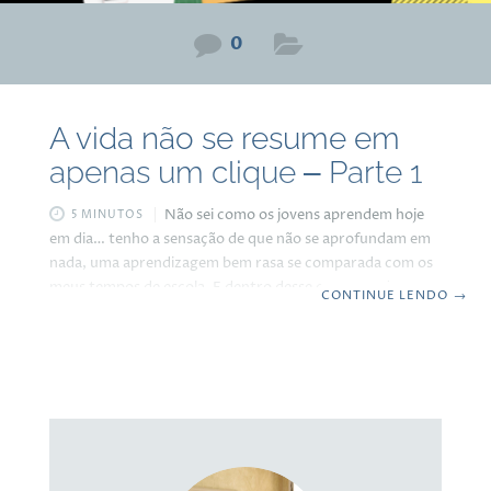
0
A vida não se resume em
apenas um clique – Parte 1
Não sei como os jovens aprendem hoje
5 MINUTOS
em dia… tenho a sensação de que não se aprofundam em
nada, uma aprendizagem bem rasa se comparada com os
meus tempos de escola. E dentro desse contexto de
CONTINUE LENDO
→
conhecimento moderno, percebo muitas vezes até uma
certa arrogância em algumas pessoas que pensam que vão
resolver qualquer dúvida, problema, deficiência ou
carência em apenas algumas tecladas na internet, o que
está longe de ser verdade. O padrão educacional seguido
nos últimos 30 anos pelas escolas