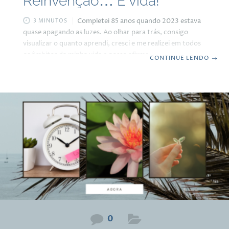
Reinvenção… É vida!
Completei 85 anos quando 2023 estava
3 MINUTOS
quase apagando as luzes. Ao olhar para trás, consigo
visualizar o quanto aprendi, cresci e me realizei em todos
os âmbitos da minha vida e posso afirmar com muita
CONTINUE LENDO
→
propriedade que sou muito feliz, embora sempre reflita
sobre as dificuldades que tive que enfrentar para ser
quem eu sou. E como a vida, para mim, é um eterno
aprendizado, uma das maiores conquistas que tive nesses
85 anos foi descobrir o poder da reinvenção. Em todas
0