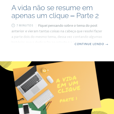
A vida não se resume em
apenas um clique – Parte 2
Fiquei pensando sobre o tema do post
7 MINUTOS
anterior e vieram tantas coisas na cabeça que resolvi fazer
a parte dois do mesmo tema, dessa vez contando algumas
histórias que a dedicação ao estudo e a aquisição de novos
CONTINUE LENDO
→
conhecimentos trouxeram para a minha vida. Vai que
possa servir de inspiração para a turma mais jovem que
gosta de resolver tudo com apenas um clique… Nos meus
tempos de escola, nos diversos cursos que fiz, nunca tinha
muita facilidade para conseguir as informações