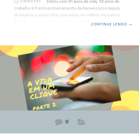
Estou com 81 anos de vida, 58 anos de
6 MINUTOS
trabalho à frente primeiramente da Ramenzoni e depois
da Papirus e posso dizer que estou no melhor momento
da vida, com a consciência de que envelhecer é algo
CONTINUE LENDO
→
inadiável, mas podemos cuidar bem do nosso
envelhecimento e essa decisão está inteiramente em
nossas mãos. Eu concordo com o Abílio Diniz quando diz
em uma de suas palestras, que começou a fazer 80 anos
quando estava com 29… só que complemento a frase
dizendo
0