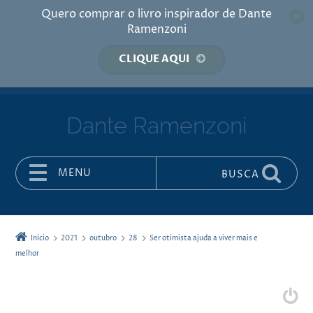
Quero comprar o livro inspirador de Dante
Ramenzoni
CLIQUE AQUI
Dante Ramenzoni
MENU
BUSCA
Pular para o conteúdo
Início
2021
outubro
28
Ser otimista ajuda a viver mais e
melhor