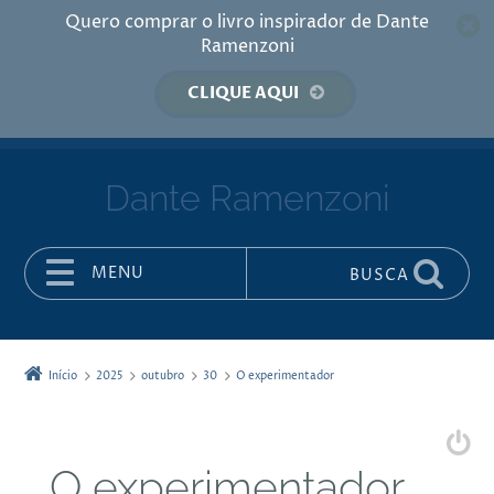
Quero comprar o livro inspirador de Dante
Ramenzoni
CLIQUE AQUI
Dante Ramenzoni
MENU
BUSCA
Pular para o conteúdo
Início
2025
outubro
30
O experimentador
O experimentador