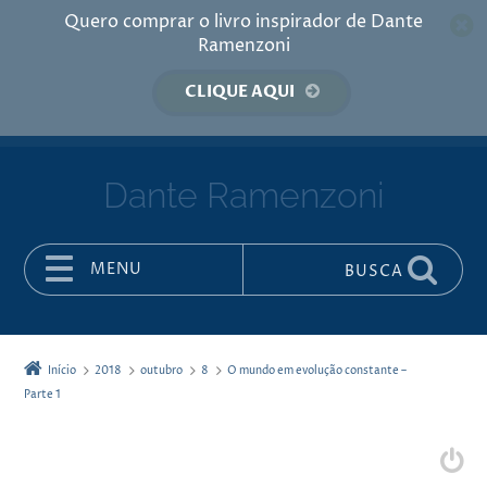
Quero comprar o livro inspirador de Dante
Ramenzoni
CLIQUE AQUI
Dante Ramenzoni
MENU
BUSCA
Pular para o conteúdo
Início
2018
outubro
8
O mundo em evolução constante –
Parte 1