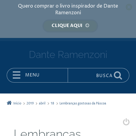
Quero comprar o livro inspirador de Dante
Ramenzoni
CLIQUE AQUI
Dante Ramenzoni
MENU
BUSCA
Pular para o conteúdo
Início
2019
abril
18
Lembranças gostosas da Páscoa
Lembranças