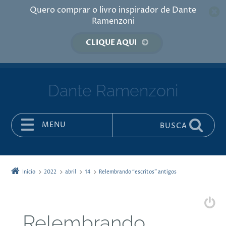
Quero comprar o livro inspirador de Dante
Ramenzoni
CLIQUE AQUI
Dante Ramenzoni
MENU
BUSCA
Pular para o conteúdo
Início
2022
abril
14
Relembrando “escritos” antigos
Relembrando