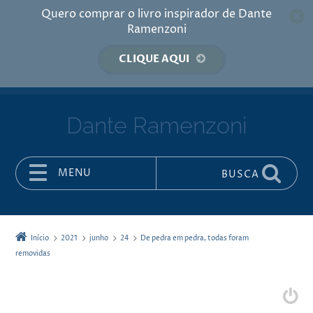
Quero comprar o livro inspirador de Dante
Ramenzoni
CLIQUE AQUI
Dante Ramenzoni
MENU
BUSCA
Pular para o conteúdo
Início
2021
junho
24
De pedra em pedra, todas foram
removidas