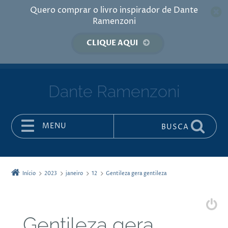
Quero comprar o livro inspirador de Dante
Ramenzoni
CLIQUE AQUI
Dante Ramenzoni
MENU
BUSCA
Pular para o conteúdo
Início
2023
janeiro
12
Gentileza gera gentileza
Gentileza gera