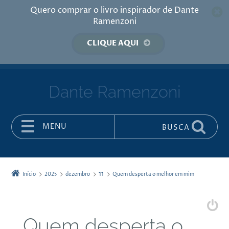
Quero comprar o livro inspirador de Dante
Ramenzoni
CLIQUE AQUI
Dante Ramenzoni
MENU
BUSCA
Pular para o conteúdo
Início
2025
dezembro
11
Quem desperta o melhor em mim
Quem desperta o