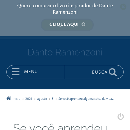
Quero comprar o livro inspirador de Dante
Ramenzoni
CLIQUE AQUI
Dante Ramenzoni
MENU
BUSCA
Pular para o conteúdo
Início
2021
agosto
5
Se você aprendeu alguma coisa da vida…
Se você aprendeu